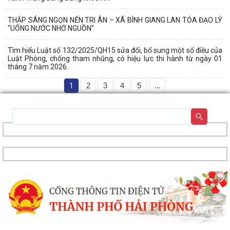
THẮP SÁNG NGỌN NẾN TRI ÂN – XÃ BÌNH GIANG LAN TỎA ĐẠO LÝ
"UỐNG NƯỚC NHỚ NGUỒN"
Tìm hiểu Luật số 132/2025/QH15 sửa đổi, bổ sung một số điều của
Luật Phòng, chống tham nhũng, có hiệu lực thi hành từ ngày 01
XÃ BÌNH GIANG: LAN TỎA NGHĨA TÌNH, TRI ÂN NẠN NHÂN CHẤT ĐỘC
tháng 7 năm 2026.
DA CAM
1
2
3
4
5
...
CHUNG TAY XOA DỊU NỖI ĐAU DA CAM – HƯỚNG TỚI KỶ NIỆM 65 NĂM
THẢM HỌA DA CAM VIỆT NAM (10/8/1961 –...
Xã Bình Giang tổ chức Hội nghị giao ban Bí thư chi bộ các thôn trên địa
bàn xã
Lãnh đạo xã Bình Giang kiểm tra tiến độ thi công các công trình trên
địa bàn
Về việc công khai danh mục thủ tục hành chính được sửa đổi, bổ sung,
thay thế, bị bãi bỏ thuộc...
Về việc công khai thủ tục hành chính ban hành mới, được sửa đổi, bổ