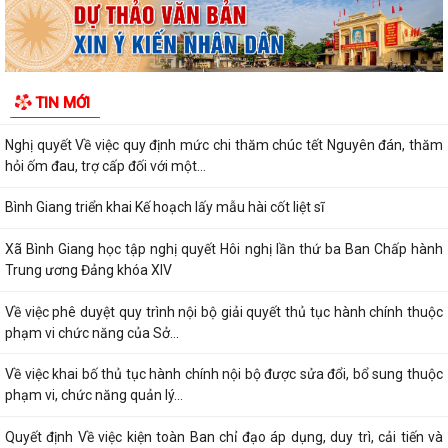
XÃ BÌNH GIANG TỔ CHỨC TẬP HUẤN VỀ HỆ THỐNG QUẢN LÝ CHẤT
LƯỢNG THEO TIÊU CHUẨN QUỐC GIA TCVN...
UBND xã triển khai giải quyết chế độ chính sách đối với người hoạt
TIN MỚI
động không chuyên trách ở thôn
Nghị quyết Về việc quy định mức chi thăm chúc tết Nguyên đán, thăm
hỏi ốm đau, trợ cấp đối với một...
Bình Giang triển khai Kế hoạch lấy mẫu hài cốt liệt sĩ
Xã Bình Giang học tập nghị quyết Hôi nghị lần thứ ba Ban Chấp hành
Trung ương Đảng khóa XIV
Về việc phê duyệt quy trình nội bộ giải quyết thủ tục hành chính thuộc
phạm vi chức năng của Sở...
Về việc khai bố thủ tục hành chính nội bộ được sửa đổi, bổ sung thuộc
phạm vi, chức năng quản lý...
Quyết định Về việc kiện toàn Ban chỉ đạo áp dụng, duy trì, cải tiến và