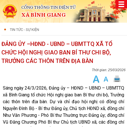
CỔNG THÔNG TIN ĐIỆN TỬ
XÃ BÌNH GIANG
TIN TỨC - SỰ KIỆN
ĐẢNG ỦY –HĐND - UBND – UBMTTQ XÃ TỔ
CHỨC HỘI NGHỊ GIAO BAN BÍ THƯ CHI BỘ,
TRƯỞNG CÁC THÔN TRÊN ĐỊA BÀN
25/03/2026
Sáng ngày 24/3/2026, Đảng ủy – HĐND – UBND – UBMTTQ
xã Bình Giang tổ chức Hội nghị giao ban Bí thư chi bộ, Trưởng
các thôn trên địa bàn. Dự và chỉ đạo hội nghị có đồng chí
Nguyễn Đình Bộ - Bí thư Đảng ủy, Chủ tịch HĐND xã; đồng chí
Như Văn Phương - Phó Bí thư Thường trực Đảng ủy; đồng chí
Vũ Đăng Chương Phó Bí thư Chủ tịch UBND xã; các đồng chí