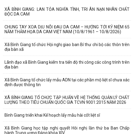
XÃ BÌNH GIANG: LAN TỎA NGHĨA TÌNH, TRI ÂN NẠN NHÂN CHẤT
ĐỘC DA CAM
CHUNG TAY XOA DỊU NỖI ĐAU DA CAM – HƯỚNG TỚI KỶ NIỆM 65
NĂM THẢM HỌA DA CAM VIỆT NAM (10/8/1961 – 10/8/2026)
Xã Bình Giang tổ chức Hội nghị giao ban Bí thư chi bộ các thôn trên
địa bàn xã
Lãnh đạo xã Bình Giang kiểm tra tiến độ thi công các công trình trên
địa bàn
Xã Bình Giang tổ chức lấy mẫu ADN tại các phần mộ liệt sĩ chưa xác
định được thông tin
XÃ BÌNH GIANG TỔ CHỨC TẬP HUẤN VỀ HỆ THỐNG QUẢN LÝ CHẤT
LƯỢNG THEO TIÊU CHUẨN QUỐC GIA TCVN 9001:2015 NĂM 2026
Bình Giang triển khai Kế hoạch lấy mẫu hài cốt liệt sĩ
Xã Bình Giang học tập nghị quyết Hôi nghị lần thứ ba Ban Chấp
hành Trung ương Đảng khóa XIV