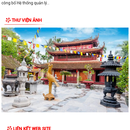
công bố Hệ thống quản lý...
ĐỜI ĐỜI GHI NHỚ CÔNG ƠN CÁC ANH HÙNG LIỆT SĨ, THƯƠNG BINH,
THƯ VIỆN ẢNH
BỆNH BINH VÀ NGƯỜI CÓ CÔNG VỚI CÁCH MẠNG
Về việc công khai danh mục thủ tục hành chính bị bãi bỏ thuộc phạm vi
chức năng của Sở Nông nghiệp...
THẮP SÁNG NGỌN NẾN TRI ÂN – XÃ BÌNH GIANG LAN TỎA ĐẠO LÝ
"UỐNG NƯỚC NHỚ NGUỒN"
Tìm hiểu Luật số 132/2025/QH15 sửa đổi, bổ sung một số điều của
Luật Phòng, chống tham nhũng, có...
XÃ BÌNH GIANG TỔ CHỨC KỲ HỌP THỨ BA (KỲ HỌP THƯỜNG LỆ GIỮA
NĂM) HĐND XÃ BÌNH GIANG KHÓA II, NHIỆM...
Về việc công khai thủ tục hành chính nội bộ ban hành mới lĩnh vực điện
lực thuộc phạm vi chức năng...
Tuyên truyền, hướng dẫn người dân sử dụng VNeID, dịch vụ công trực
LIÊN KẾT WEB SITE