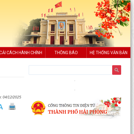
CẢI CÁCH HÀNH CHÍNH
THÔNG BÁO
HỆ THỐNG VĂN BẢN
Xã Bình Giang tổ chức Hội nghị giao ban Bí thư
chi bộ các thôn trên địa bàn xã
Lãnh đạo xã Bình Giang kiểm tra tiến độ thi công
các công trình trên địa bàn
04/12/2025
Về việc công khai danh mục thủ tục hành chính
được sửa đổi, bổ sung, thay thế, bị bãi bỏ
thuộc...
Về việc công khai thủ tục hành chính ban hành