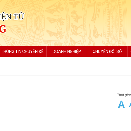
IỆN TỬ
NG
THÔNG TIN CHUYÊN ĐỀ
DOANH NGHIỆP
CHUYỂN ĐỔI SỐ