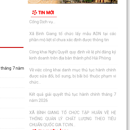
Về việc công khai danh mục thủ tục hành chính
được sửa đổi, bổ sung, bị bãi bỏ thuộc phạm vi
TIN MỚI
chức...
Kết quả giải quyết thủ tục hành chính tháng 7
năm 2026
XÃ BÌNH GIANG TỔ CHỨC TẬP HUẤN VỀ HỆ
THỐNG QUẢN LÝ CHẤT LƯỢNG THEO TIÊU
CHUẨN QUỐC GIA TCVN...
UBND xã triển khai giải quyết chế độ chính sách
1 tháng 7 năm
đối với người hoạt động không chuyên trách ở
thôn
Nghị quyết Về việc quy định mức chi thăm chúc
tết Nguyên đán, thăm hỏi ốm đau, trợ cấp đối
với một...
Bình Giang triển khai Kế hoạch lấy mẫu hài cốt
liệt sĩ