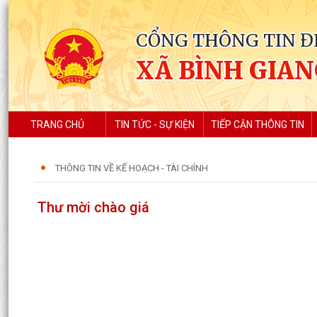
CỔNG THÔNG TIN Đ
XÃ BÌNH GIA
TRANG CHỦ
TIN TỨC - SỰ KIỆN
TIẾP CẬN THÔNG TIN
THÔNG TIN VỀ KẾ HOẠCH - TÀI CHÍNH
Thư mời chào giá