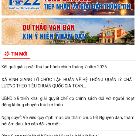
Xã Bình Giang tổ chức lấy mẫu ADN tại các phần mộ liệt sĩ chưa xác
định được thông tin
Công khai Nghị Quyết quy định về lệ phí đăng ký kinh doanh trên địa
bàn thành phố Hải Phòng
Về việc công khai danh mục thủ tục hành chính được sửa đổi, bổ sung,
TIN MỚI
bị bãi bỏ thuộc phạm vi chức...
Kết quả giải quyết thủ tục hành chính tháng 7 năm 2026
XÃ BÌNH GIANG TỔ CHỨC TẬP HUẤN VỀ HỆ THỐNG QUẢN LÝ CHẤT
LƯỢNG THEO TIÊU CHUẨN QUỐC GIA TCVN...
UBND xã triển khai giải quyết chế độ chính sách đối với người hoạt
động không chuyên trách ở thôn
Nghị quyết Về việc quy định mức chi thăm chúc tết Nguyên đán, thăm
hỏi ốm đau, trợ cấp đối với một...