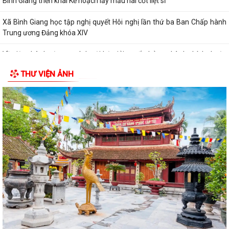
Bình Giang triển khai Kế hoạch lấy mẫu hài cốt liệt sĩ
Xã Bình Giang học tập nghị quyết Hôi nghị lần thứ ba Ban Chấp hành
Trung ương Đảng khóa XIV
Về việc phê duyệt quy trình nội bộ giải quyết thủ tục hành chính thuộc
phạm vi chức năng của Sở...
THƯ VIỆN ẢNH
Về việc khai bố thủ tục hành chính nội bộ được sửa đổi, bổ sung thuộc
phạm vi, chức năng quản lý...
Quyết định Về việc kiện toàn Ban chỉ đạo áp dụng, duy trì, cải tiến và
công bố Hệ thống quản lý...
ĐỜI ĐỜI GHI NHỚ CÔNG ƠN CÁC ANH HÙNG LIỆT SĨ, THƯƠNG BINH,
BỆNH BINH VÀ NGƯỜI CÓ CÔNG VỚI CÁCH MẠNG
Về việc công khai danh mục thủ tục hành chính bị bãi bỏ thuộc phạm vi
chức năng của Sở Nông nghiệp...
THẮP SÁNG NGỌN NẾN TRI ÂN – XÃ BÌNH GIANG LAN TỎA ĐẠO LÝ
"UỐNG NƯỚC NHỚ NGUỒN"