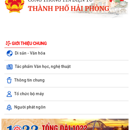
GIỚI THIỆU CHUNG
Di sản - Văn hóa
Tác phẩm Văn học, nghệ thuật
Thông tin chung
Tổ chức bộ máy
Nghị quyết Quy định mức thu phí, lệ phí thuộc thẩm quyền của Hội
Người phát ngôn
đồng nhân dân thành phố đối với...
Về việc danh mục TTHC đã cung cấp DVCTT và TTHC chưa đủ điều
kiện cung cấp DVCTT trên Cổng Dịch vụ...