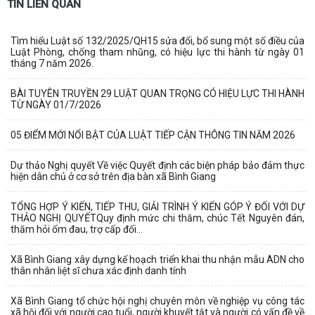
TIN LIÊN QUAN
Tìm hiểu Luật số 132/2025/QH15 sửa đổi, bổ sung một số điều của
Luật Phòng, chống tham nhũng, có hiệu lực thi hành từ ngày 01
tháng 7 năm 2026.
BÀI TUYÊN TRUYỀN 29 LUẬT QUAN TRỌNG CÓ HIỆU LỰC THI HÀNH
TỪ NGÀY 01/7/2026
05 ĐIỂM MỚI NỔI BẬT CỦA LUẬT TIẾP CẬN THÔNG TIN NĂM 2026
Dự thảo Nghị quyết Về việc Quyết định các biện pháp bảo đảm thực
hiện dân chủ ở cơ sở trên địa bàn xã Bình Giang
TỔNG HỢP Ý KIẾN, TIẾP THU, GIẢI TRÌNH Ý KIẾN GÓP Ý ĐỐI VỚI DỰ
THẢO NGHỊ QUYẾTQuy định mức chi thăm, chúc Tết Nguyên đán,
thăm hỏi ốm đau, trợ cấp đối...
Xã Bình Giang xây dựng kế hoạch triển khai thu nhận mẫu ADN cho
thân nhân liệt sĩ chưa xác định danh tính
Xã Bình Giang tổ chức hội nghị chuyên môn về nghiệp vụ công tác
xã hội đối với người cao tuổi, người khuyết tật và người có vấn đề về