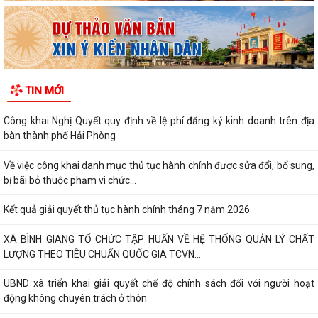
đồng nhân dân thành phố đối với...
Về việc danh mục TTHC đã cung cấp DVCTT và TTHC chưa đủ điều
kiện cung cấp DVCTT trên Cổng Dịch vụ...
Xã Bình Giang tổ chức lấy mẫu ADN tại các phần mộ liệt sĩ chưa xác
TIN MỚI
định được thông tin
Công khai Nghị Quyết quy định về lệ phí đăng ký kinh doanh trên địa
bàn thành phố Hải Phòng
Về việc công khai danh mục thủ tục hành chính được sửa đổi, bổ sung,
bị bãi bỏ thuộc phạm vi chức...
Kết quả giải quyết thủ tục hành chính tháng 7 năm 2026
XÃ BÌNH GIANG TỔ CHỨC TẬP HUẤN VỀ HỆ THỐNG QUẢN LÝ CHẤT
LƯỢNG THEO TIÊU CHUẨN QUỐC GIA TCVN...
UBND xã triển khai giải quyết chế độ chính sách đối với người hoạt
động không chuyên trách ở thôn