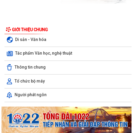
GIỚI THIỆU CHUNG
Di sản - Văn hóa
Tác phẩm Văn học, nghệ thuật
Thông tin chung
Tổ chức bộ máy
Về việc công khai danh mục thủ tục hành chính được sửa đổi, bổ sung,
Người phát ngôn
thay thế, bị bãi bỏ thuộc...
Về việc công khai thủ tục hành chính ban hành mới, được sửa đổi, bổ
sung thuộc phạm vi chức năng...
Nghị quyết Quy định mức thu phí, lệ phí thuộc thẩm quyền của Hội