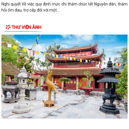
Nghị quyết Về việc quy định mức chi thăm chúc tết Nguyên đán, thăm
hỏi ốm đau, trợ cấp đối với một...
Bình Giang triển khai Kế hoạch lấy mẫu hài cốt liệt sĩ
THƯ VIỆN ẢNH
Xã Bình Giang học tập nghị quyết Hôi nghị lần thứ ba Ban Chấp hành
Trung ương Đảng khóa XIV
Về việc phê duyệt quy trình nội bộ giải quyết thủ tục hành chính thuộc
phạm vi chức năng của Sở...
Về việc khai bố thủ tục hành chính nội bộ được sửa đổi, bổ sung thuộc
phạm vi, chức năng quản lý...
Quyết định Về việc kiện toàn Ban chỉ đạo áp dụng, duy trì, cải tiến và
công bố Hệ thống quản lý...
ĐỜI ĐỜI GHI NHỚ CÔNG ƠN CÁC ANH HÙNG LIỆT SĨ, THƯƠNG BINH,
BỆNH BINH VÀ NGƯỜI CÓ CÔNG VỚI CÁCH MẠNG
Về việc công khai danh mục thủ tục hành chính bị bãi bỏ thuộc phạm vi