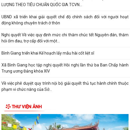
LƯỢNG THEO TIÊU CHUẨN QUỐC GIA TCVN...
UBND xã triển khai giải quyết chế độ chính sách đối với người hoạt
động không chuyên trách ở thôn
Nghị quyết Về việc quy định mức chi thăm chúc tết Nguyên đán, thăm
hỏi ốm đau, trợ cấp đối với một...
Bình Giang triển khai Kế hoạch lấy mẫu hài cốt liệt sĩ
Xã Bình Giang học tập nghị quyết Hôi nghị lần thứ ba Ban Chấp hành
Trung ương Đảng khóa XIV
Về việc phê duyệt quy trình nội bộ giải quyết thủ tục hành chính thuộc
phạm vi chức năng của Sở...
Về việc khai bố thủ tục hành chính nội bộ được sửa đổi, bổ sung thuộc
THƯ VIỆN ẢNH
phạm vi, chức năng quản lý...
Quyết định Về việc kiện toàn Ban chỉ đạo áp dụng, duy trì, cải tiến và
công bố Hệ thống quản lý...