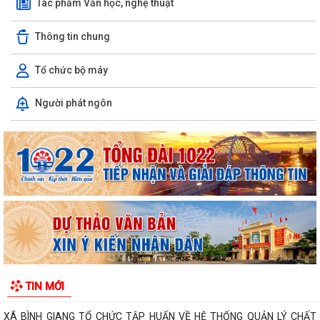
Tác phẩm Văn học, nghệ thuật
Thông tin chung
Tổ chức bộ máy
Người phát ngôn
Về việc danh mục TTHC đã cung cấp DVCTT và TTHC chưa đủ điều
kiện cung cấp DVCTT trên Cổng Dịch vụ...
Xã Bình Giang tổ chức lấy mẫu ADN tại các phần mộ liệt sĩ chưa xác
định được thông tin
Công khai Nghị Quyết quy định về lệ phí đăng ký kinh doanh trên địa
bàn thành phố Hải Phòng
Về việc công khai danh mục thủ tục hành chính được sửa đổi, bổ sung,
bị bãi bỏ thuộc phạm vi chức...
TIN MỚI
Kết quả giải quyết thủ tục hành chính tháng 7 năm 2026
XÃ BÌNH GIANG TỔ CHỨC TẬP HUẤN VỀ HỆ THỐNG QUẢN LÝ CHẤT