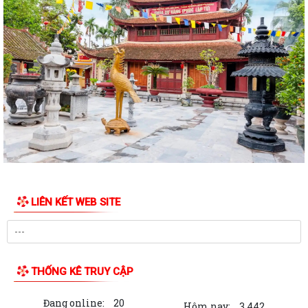
ĐỜI ĐỜI GHI NHỚ CÔNG ƠN CÁC ANH HÙNG LIỆT SĨ, THƯƠNG BINH,
BỆNH BINH VÀ NGƯỜI CÓ CÔNG VỚI CÁCH MẠNG
Về việc công khai danh mục thủ tục hành chính bị bãi bỏ thuộc phạm vi
chức năng của Sở Nông nghiệp...
THẮP SÁNG NGỌN NẾN TRI ÂN – XÃ BÌNH GIANG LAN TỎA ĐẠO LÝ
"UỐNG NƯỚC NHỚ NGUỒN"
Tìm hiểu Luật số 132/2025/QH15 sửa đổi, bổ sung một số điều của
Luật Phòng, chống tham nhũng, có...
XÃ BÌNH GIANG TỔ CHỨC KỲ HỌP THỨ BA (KỲ HỌP THƯỜNG LỆ GIỮA
LIÊN KẾT WEB SITE
NĂM) HĐND XÃ BÌNH GIANG KHÓA II, NHIỆM...
Về việc công khai thủ tục hành chính nội bộ ban hành mới lĩnh vực điện
lực thuộc phạm vi chức năng...
THỐNG KÊ TRUY CẬP
Tuyên truyền, hướng dẫn người dân sử dụng VNeID, dịch vụ công trực
tuyến, thanh toán không dùng...
Đang online:
20
Hôm nay:
3,442