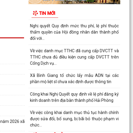
Thông báo Về việc công khai danh sách đề nghị
tặng, truy tặng “Huy chương Thanh niên xung
TIN MỚI
phong vẻ...
Nghị quyết Quy định mức thu phí, lệ phí thuộc
thẩm quyền của Hội đồng nhân dân thành phố
đối với...
Về việc danh mục TTHC đã cung cấp DVCTT và
TTHC chưa đủ điều kiện cung cấp DVCTT trên
Cổng Dịch vụ...
Xã Bình Giang tổ chức lấy mẫu ADN tại các
phần mộ liệt sĩ chưa xác định được thông tin
Công khai Nghị Quyết quy định về lệ phí đăng ký
kinh doanh trên địa bàn thành phố Hải Phòng
Về việc công khai danh mục thủ tục hành chính
được sửa đổi, bổ sung, bị bãi bỏ thuộc phạm vi
5 năm 2026 xã
chức...