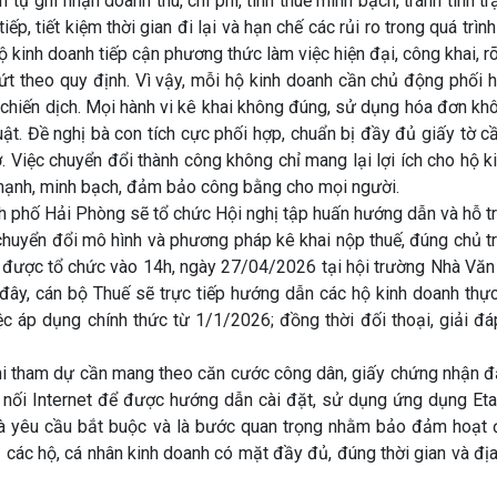
 tự ghi nhận doanh thu, chi phí, tính thuế minh bạch, tránh tình t
ếp, tiết kiệm thời gian đi lại và hạn chế các rủi ro trong quá trình
 kinh doanh tiếp cận phương thức làm việc hiện đại, công khai, rõ
theo quy định. Vì vậy, mỗi hộ kinh doanh cần chủ động phối h
 chiến dịch. Mọi hành vi kê khai không đúng, sử dụng hóa đơn kh
ật. Đề nghị bà con tích cực phối hợp, chuẩn bị đầy đủ giấy tờ cầ
 Việc chuyển đổi thành công không chỉ mang lại lợi ích cho hộ k
mạnh, minh bạch, đảm bảo công bằng cho mọi người.
phố Hải Phòng sẽ tổ chức Hội nghị tập huấn hướng dẫn và hỗ tr
c chuyển đổi mô hình và phương pháp kê khai nộp thuế, đúng chủ 
ị được tổ chức vào 14h, ngày 27/04/2026 tại hội trường Nhà Văn
 đây, cán bộ Thuế sẽ trực tiếp hướng dẫn các hộ kinh doanh thự
iệc áp dụng chính thức từ 1/1/2026; đồng thời đối thoại, giải đ
 tham dự cần mang theo căn cước công dân, giấy chứng nhận đ
t nối Internet để được hướng dẫn cài đặt, sử dụng ứng dụng Eta
 là yêu cầu bắt buộc và là bước quan trọng nhằm bảo đảm hoạt 
ị các hộ, cá nhân kinh doanh có mặt đầy đủ, đúng thời gian và đị