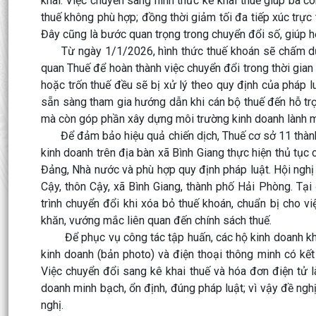
khai. Việc chuyển sang hình thức kê khai thuế giúp bà con
thuế không phù hợp; đồng thời giảm tối đa tiếp xúc trực ti
Đây cũng là bước quan trọng trong chuyển đổi số, giúp hộ
Từ ngày 1/1/2026, hình thức thuế khoán sẽ chấm dứt 
quan Thuế để hoàn thành việc chuyển đổi trong thời gian
hoặc trốn thuế đều sẽ bị xử lý theo quy định của pháp lu
sẵn sàng tham gia hướng dẫn khi cán bộ thuế đến hỗ trợ.
mà còn góp phần xây dựng môi trường kinh doanh lành 
Để đảm bảo hiệu quả chiến dịch, Thuế cơ sở 11 thành 
kinh doanh trên địa bàn xã Bình Giang thực hiện thủ tụ
Đảng, Nhà nước và phù hợp quy định pháp luật. Hội ngh
Cậy, thôn Cậy, xã Bình Giang, thành phố Hải Phòng. Tại
trình chuyển đổi khi xóa bỏ thuế khoán, chuẩn bị cho v
khăn, vướng mắc liên quan đến chính sách thuế.
Để phục vụ công tác tập huấn, các hộ kinh doanh khi
kinh doanh (bản photo) và điện thoại thông minh có kế
Việc chuyển đổi sang kê khai thuế và hóa đơn điện tử
doanh minh bạch, ổn định, đúng pháp luật; vì vậy đề ngh
nghị.