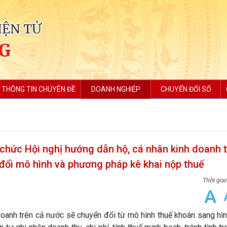
IỆN TỬ
NG
THÔNG TIN CHUYÊN ĐỀ
DOANH NGHIỆP
CHUYỂN ĐỔI SỐ
chức Hội nghị hướng dẫn hộ, cá nhân kinh doanh t
 đổi mô hình và phương pháp kê khai nộp thuế
doanh trên cả nước sẽ chuyển đổi từ mô hình thuế khoán sang hì