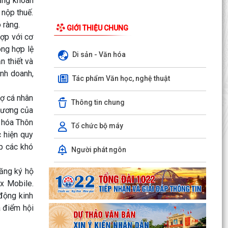
rạng khoán
 nộp thuế.
 ràng.
GIỚI THIỆU CHUNG
ợp với cơ
ông hợp lệ
Di sản - Văn hóa
n thiết và
inh doanh,
Tác phẩm Văn học, nghệ thuật
Xã Bình Giang tổ chức Hội nghị giao ban Bí thư
chi bộ các thôn trên địa bàn xã
ợ cá nhân
Thông tin chung
trương của
Lãnh đạo xã Bình Giang kiểm tra tiến độ thi công
 hóa Thôn
các công trình trên địa bàn
Tổ chức bộ máy
c hiện quy
Về việc công khai danh mục thủ tục hành chính
áp các khó
Người phát ngôn
được sửa đổi, bổ sung, thay thế, bị bãi bỏ
thuộc...
ăng ký hộ
x Mobile.
Về việc công khai thủ tục hành chính ban hành
động kinh
mới, được sửa đổi, bổ sung thuộc phạm vi chức
a điểm hội
năng...