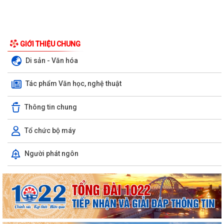
GIỚI THIỆU CHUNG
Di sản - Văn hóa
Tác phẩm Văn học, nghệ thuật
Thông tin chung
Tổ chức bộ máy
Xã Bình Giang tổ chức Hội nghị giao ban Bí thư chi bộ các thôn trên địa
Người phát ngôn
bàn xã
Lãnh đạo xã Bình Giang kiểm tra tiến độ thi công các công trình trên
địa bàn
Về việc công khai danh mục thủ tục hành chính được sửa đổi, bổ sung,
thay thế, bị bãi bỏ thuộc...