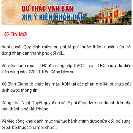
Về việc công khai thủ tục hành chính ban hành mới, được sửa đổi, bổ
sung thuộc phạm vi chức năng...
Thông báo Về việc công khai danh sách đề nghị tặng, truy tặng “Huy
TIN MỚI
chương Thanh niên xung phong vẻ...
Nghị quyết Quy định mức thu phí, lệ phí thuộc thẩm quyền của Hội
đồng nhân dân thành phố đối với...
Về việc danh mục TTHC đã cung cấp DVCTT và TTHC chưa đủ điều
kiện cung cấp DVCTT trên Cổng Dịch vụ...
Xã Bình Giang tổ chức lấy mẫu ADN tại các phần mộ liệt sĩ chưa xác
định được thông tin
Công khai Nghị Quyết quy định về lệ phí đăng ký kinh doanh trên địa
bàn thành phố Hải Phòng
Về việc công khai danh mục thủ tục hành chính được sửa đổi, bổ sung,
bị bãi bỏ thuộc phạm vi chức...