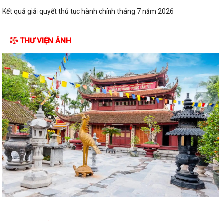
Kết quả giải quyết thủ tục hành chính tháng 7 năm 2026
XÃ BÌNH GIANG TỔ CHỨC TẬP HUẤN VỀ HỆ THỐNG QUẢN LÝ CHẤT
THƯ VIỆN ẢNH
LƯỢNG THEO TIÊU CHUẨN QUỐC GIA TCVN...
UBND xã triển khai giải quyết chế độ chính sách đối với người hoạt
động không chuyên trách ở thôn
Nghị quyết Về việc quy định mức chi thăm chúc tết Nguyên đán, thăm
hỏi ốm đau, trợ cấp đối với một...
Bình Giang triển khai Kế hoạch lấy mẫu hài cốt liệt sĩ
Xã Bình Giang học tập nghị quyết Hôi nghị lần thứ ba Ban Chấp hành
Trung ương Đảng khóa XIV
Về việc phê duyệt quy trình nội bộ giải quyết thủ tục hành chính thuộc
phạm vi chức năng của Sở...
Về việc khai bố thủ tục hành chính nội bộ được sửa đổi, bổ sung thuộc
phạm vi, chức năng quản lý...