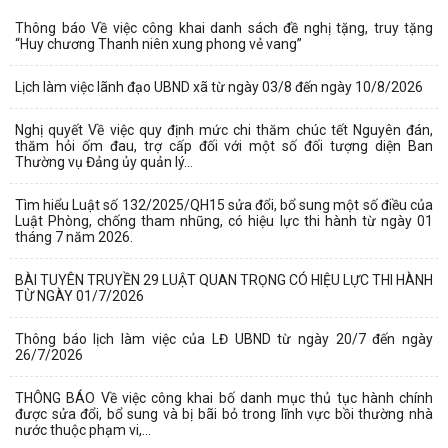
Thông báo Về việc công khai danh sách đề nghị tặng, truy tặng
“Huy chương Thanh niên xung phong vẻ vang”
Lịch làm việc lãnh đạo UBND xã từ ngày 03/8 đến ngày 10/8/2026
Nghị quyết Về việc quy định mức chi thăm chúc tết Nguyên đán,
thăm hỏi ốm đau, trợ cấp đối với một số đối tượng diện Ban
Thường vụ Đảng ủy quản lý...
Tìm hiểu Luật số 132/2025/QH15 sửa đổi, bổ sung một số điều của
Luật Phòng, chống tham nhũng, có hiệu lực thi hành từ ngày 01
tháng 7 năm 2026.
BÀI TUYÊN TRUYỀN 29 LUẬT QUAN TRỌNG CÓ HIỆU LỰC THI HÀNH
TỪ NGÀY 01/7/2026
Thông báo lịch làm việc của LĐ UBND từ ngày 20/7 đến ngày
26/7/2026
THÔNG BÁO Về việc công khai bố danh mục thủ tục hành chính
được sửa đổi, bổ sung và bị bãi bỏ trong lĩnh vực bồi thường nhà
nước thuộc phạm vi,...