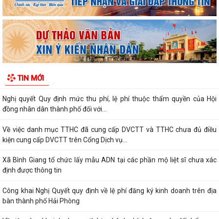
Về việc công khai danh mục thủ tục hành chính được sửa đổi, bổ sung,
thay thế, bị bãi bỏ thuộc...
Về việc công khai thủ tục hành chính ban hành mới, được sửa đổi, bổ
sung thuộc phạm vi chức năng...
Thông báo Về việc công khai danh sách đề nghị tặng, truy tặng “Huy
TIN MỚI
chương Thanh niên xung phong vẻ...
Nghị quyết Quy định mức thu phí, lệ phí thuộc thẩm quyền của Hội
đồng nhân dân thành phố đối với...
Về việc danh mục TTHC đã cung cấp DVCTT và TTHC chưa đủ điều
kiện cung cấp DVCTT trên Cổng Dịch vụ...
Xã Bình Giang tổ chức lấy mẫu ADN tại các phần mộ liệt sĩ chưa xác
định được thông tin
Công khai Nghị Quyết quy định về lệ phí đăng ký kinh doanh trên địa
bàn thành phố Hải Phòng