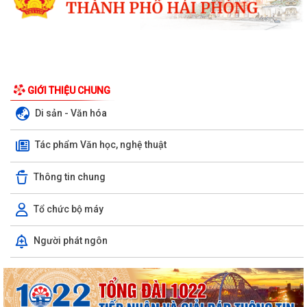
GIỚI THIỆU CHUNG
Di sản - Văn hóa
Tác phẩm Văn học, nghệ thuật
Thông tin chung
Tổ chức bộ máy
Xã Bình Giang tổ chức Hội nghị giao ban Bí thư chi bộ các thôn trên địa
Người phát ngôn
bàn xã
Lãnh đạo xã Bình Giang kiểm tra tiến độ thi công các công trình trên
địa bàn