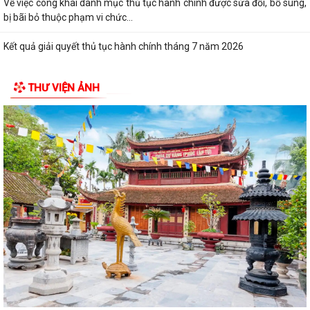
Về việc công khai danh mục thủ tục hành chính được sửa đổi, bổ sung,
bị bãi bỏ thuộc phạm vi chức...
Kết quả giải quyết thủ tục hành chính tháng 7 năm 2026
XÃ BÌNH GIANG TỔ CHỨC TẬP HUẤN VỀ HỆ THỐNG QUẢN LÝ CHẤT
THƯ VIỆN ẢNH
LƯỢNG THEO TIÊU CHUẨN QUỐC GIA TCVN...
UBND xã triển khai giải quyết chế độ chính sách đối với người hoạt
động không chuyên trách ở thôn
Nghị quyết Về việc quy định mức chi thăm chúc tết Nguyên đán, thăm
hỏi ốm đau, trợ cấp đối với một...
Bình Giang triển khai Kế hoạch lấy mẫu hài cốt liệt sĩ
Xã Bình Giang học tập nghị quyết Hôi nghị lần thứ ba Ban Chấp hành
Trung ương Đảng khóa XIV
Về việc phê duyệt quy trình nội bộ giải quyết thủ tục hành chính thuộc
phạm vi chức năng của Sở...