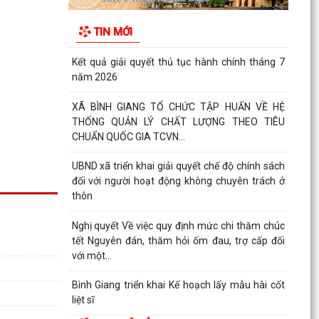
Về việc công khai danh mục thủ tục hành chính
được sửa đổi, bổ sung, bị bãi bỏ thuộc phạm vi
TIN MỚI
chức...
Kết quả giải quyết thủ tục hành chính tháng 7
năm 2026
XÃ BÌNH GIANG TỔ CHỨC TẬP HUẤN VỀ HỆ
THỐNG QUẢN LÝ CHẤT LƯỢNG THEO TIÊU
CHUẨN QUỐC GIA TCVN...
UBND xã triển khai giải quyết chế độ chính sách
đối với người hoạt động không chuyên trách ở
thôn
Nghị quyết Về việc quy định mức chi thăm chúc
tết Nguyên đán, thăm hỏi ốm đau, trợ cấp đối
với một...
Bình Giang triển khai Kế hoạch lấy mẫu hài cốt
liệt sĩ