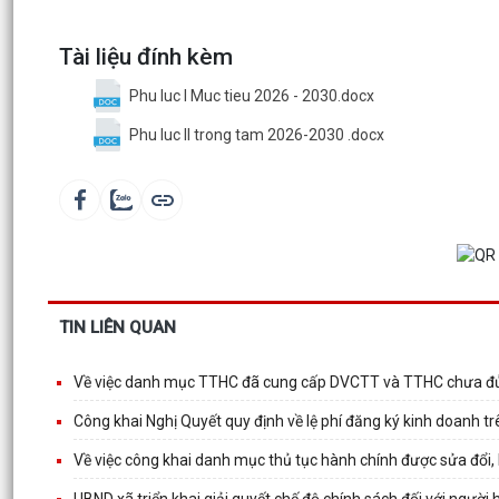
Tài liệu đính kèm
Phu luc I Muc tieu 2026 - 2030.docx
Phu luc II trong tam 2026-2030 .docx
TIN LIÊN QUAN
Về việc danh mục TTHC đã cung cấp DVCTT và TTHC chưa đủ 
Công khai Nghị Quyết quy định về lệ phí đăng ký kinh doanh t
Về việc công khai danh mục thủ tục hành chính được sửa đổi,
UBND xã triển khai giải quyết chế độ chính sách đối với ngườ