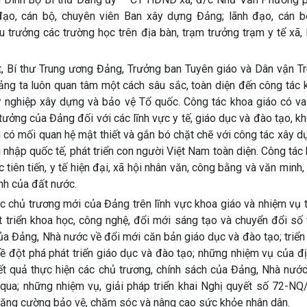
đạo, cán bộ, chuyên viên Ban xây dựng Đảng; lãnh đạo, cán b
u trưởng các trường học trên địa bàn, trạm trưởng trạm y tế xã, 
yết, Bí thư Trung ương Đảng, Trưởng ban Tuyên giáo và Dân vận 
ảng ta luôn quan tâm một cách sâu sắc, toàn diện đến công tác 
 sự nghiệp xây dựng và bảo vệ Tổ quốc. Công tác khoa giáo có va
ư tưởng của Đảng đối với các lĩnh vực y tế, giáo dục và đào tạo, k
u có mối quan hệ mật thiết và gắn bó chặt chẽ với công tác xây 
ội nhập quốc tế, phát triển con người Việt Nam toàn diện. Công tác
tiên tiến, y tế hiện đại, xã hội nhân văn, công bằng và văn minh
nh của đất nước.
 các chủ trương mới của Đảng trên lĩnh vực khoa giáo và nhiệm v
 triển khoa học, công nghệ, đổi mới sáng tạo và chuyển đổi số 
của Đảng, Nhà nước về đổi mới căn bản giáo dục và đào tạo; triển
 đột phá phát triển giáo dục và đào tạo; những nhiệm vụ của đ
ết quả thực hiện các chủ trương, chính sách của Đảng, Nhà nướ
n qua; những nhiệm vụ, giải pháp triển khai Nghị quyết số 72-N
 tăng cường bảo vệ, chăm sóc và nâng cao sức khỏe nhân dân.