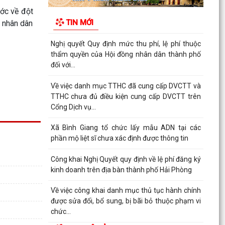
Thông báo Về việc công khai danh sách đề nghị
ước về đột
tặng, truy tặng “Huy chương Thanh niên xung
TIN MỚI
e nhân dân
phong vẻ...
Nghị quyết Quy định mức thu phí, lệ phí thuộc
thẩm quyền của Hội đồng nhân dân thành phố
đối với...
Về việc danh mục TTHC đã cung cấp DVCTT và
TTHC chưa đủ điều kiện cung cấp DVCTT trên
Cổng Dịch vụ...
Xã Bình Giang tổ chức lấy mẫu ADN tại các
phần mộ liệt sĩ chưa xác định được thông tin
Công khai Nghị Quyết quy định về lệ phí đăng ký
kinh doanh trên địa bàn thành phố Hải Phòng
Về việc công khai danh mục thủ tục hành chính
được sửa đổi, bổ sung, bị bãi bỏ thuộc phạm vi
chức...