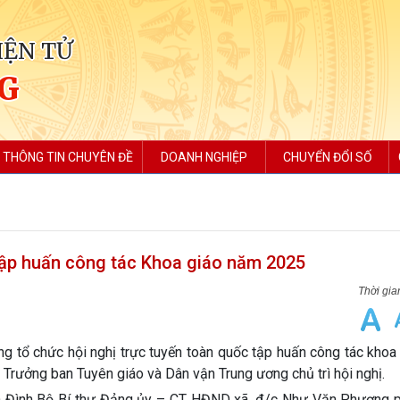
IỆN TỬ
NG
THÔNG TIN CHUYÊN ĐỀ
DOANH NGHIỆP
CHUYỂN ĐỔI SỐ
tập huấn công tác Khoa giáo năm 2025
 tổ chức hội nghị trực tuyến toàn quốc tập huấn công tác khoa
 Trưởng ban Tuyên giáo và Dân vận Trung ương chủ trì hội nghị.
ễn Đình Bộ Bí thư Đảng ủy – CT HĐND xã, đ/c Như Văn Phương p