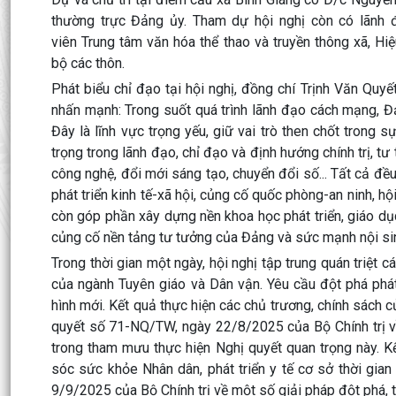
thường trực Đảng ủy. Tham dự hội nghị còn có lãnh 
viên Trung tâm văn hóa thể thao và truyền thông xã, Hiệ
bộ các thôn.
Phát biểu chỉ đạo tại hội nghị, đồng chí Trịnh Văn Qu
nhấn mạnh: Trong suốt quá trình lãnh đạo cách mạng, Đ
Đây là lĩnh vực trọng yếu, giữ vai trò then chốt trong
trọng trong lãnh đạo, chỉ đạo và định hướng chính trị, t
công nghệ, đổi mới sáng tạo, chuyển đổi số... Tất cả đề
phát triển kinh tế-xã hội, củng cố quốc phòng-an ninh, h
còn góp phần xây dựng nền khoa học phát triển, giáo dục 
củng cố nền tảng tư tưởng của Đảng và sức mạnh nội si
Trong thời gian một ngày, hội nghị tập trung quán triệt
của ngành Tuyên giáo và Dân vận. Yêu cầu đột phá phát
hình mới. Kết quả thực hiện các chủ trương, chính sách 
quyết số 71-NQ/TW, ngày 22/8/2025 của Bộ Chính trị về
trong tham mưu thực hiện Nghị quyết quan trọng này. K
sóc sức khỏe Nhân dân, phát triển y tế cơ sở thời gia
9/9/2025 của Bộ Chính trị về một số giải pháp đột phá,