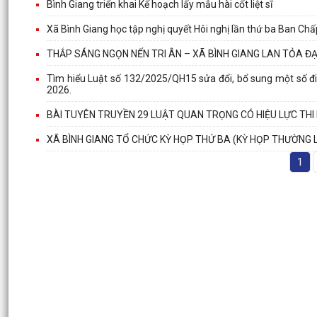
Bình Giang triển khai Kế hoạch lấy mẫu hài cốt liệt sĩ
Xã Bình Giang học tập nghị quyết Hôi nghị lần thứ ba Ban C
THẮP SÁNG NGỌN NẾN TRI ÂN – XÃ BÌNH GIANG LAN TỎA Đ
Tìm hiểu Luật số 132/2025/QH15 sửa đổi, bổ sung một số đi
2026.
BÀI TUYÊN TRUYỀN 29 LUẬT QUAN TRỌNG CÓ HIỆU LỰC THI
XÃ BÌNH GIANG TỔ CHỨC KỲ HỌP THỨ BA (KỲ HỌP THƯỜNG LỆ
1