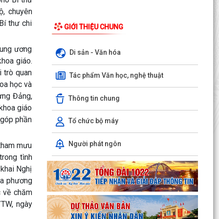
ộ, chuyên
Bí thư chi
GIỚI THIỆU CHUNG
Trung ương
Di sản - Văn hóa
khoa giáo.
i trò quan
Tác phẩm Văn học, nghệ thuật
Xã Bình Giang tổ chức Hội nghị giao ban Bí thư
hoa học và
chi bộ các thôn trên địa bàn xã
dựng Đảng,
Thông tin chung
 khoa giáo
Lãnh đạo xã Bình Giang kiểm tra tiến độ thi công
các công trình trên địa bàn
, góp phần
Tổ chức bộ máy
Về việc công khai danh mục thủ tục hành chính
Người phát ngôn
ụ tham mưu
được sửa đổi, bổ sung, thay thế, bị bãi bỏ
trong tình
thuộc...
 khai Nghị
Về việc công khai thủ tục hành chính ban hành
ịa phương
mới, được sửa đổi, bổ sung thuộc phạm vi chức
c về chăm
năng...
Q/TW, ngày