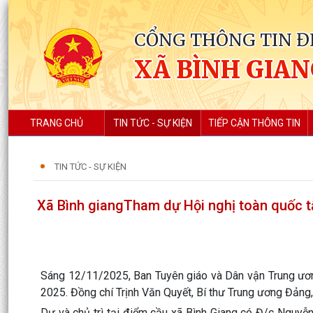
CỔNG THÔNG TIN Đ
XÃ BÌNH GIA
TRANG CHỦ
TIN TỨC - SỰ KIỆN
TIẾP CẬN THÔNG TIN
TIN TỨC - SỰ KIỆN
Xã Bình giangTham dự Hội nghị toàn quốc 
Sáng 12/11/2025, Ban Tuyên giáo và Dân vận Trung ương
2025. Đồng chí Trịnh Văn Quyết, Bí thư Trung ương Đảng,
Dự và chủ trì tại điểm cầu xã Bình Giang có Đ/c Nguy