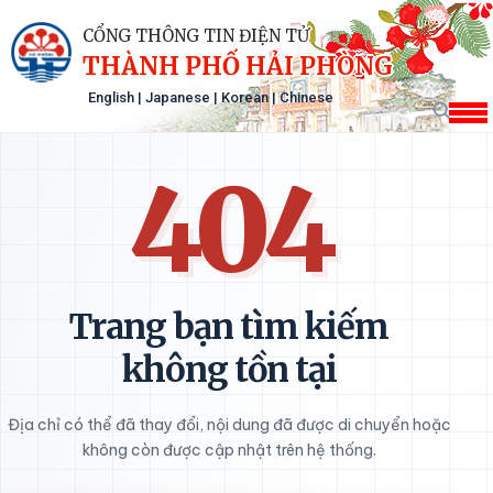
CỔNG THÔNG TIN ĐIỆN TỬ
THÀNH PHỐ HẢI PHÒNG
English
|
Japanese
|
Korean
|
Chinese
404
Trang bạn tìm kiếm
không tồn tại
Địa chỉ có thể đã thay đổi, nội dung đã được di chuyển hoặc
không còn được cập nhật trên hệ thống.