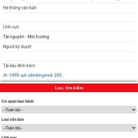
Hệ thống văn bản
Lĩnh vực
Tài nguyên - Môi trường
Người ký duyệt
Tài liệu đính kèm
di-1490-qd-ubndsigned-20310638219241861648412.pdf
Lọc, tìm kiếm
Cơ quan ban hành
Loại văn bản
Lĩnh vực